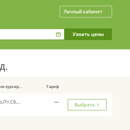
Личный кабинет
д.
Дни курсирования
Тариф
Ср,Пт,Сб,Вс
—
Выбрать