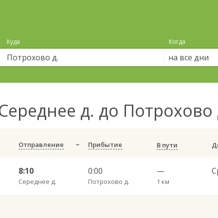
Куда
Когда
на все дни
Середнее д. до Потрохово 
Отправление
Прибытие
В пути
8:10
0:00
—
Середнее д.
Потрохово д.
1 км