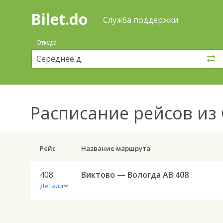
Bilet.do
—
Bilet.do
Поиск
Служба поддержки
и
покупка
Откуда
билетов
на
автобус
онлайн
Расписание рейсов
из 
Рейс
Название маршрута
408
Виктово — Вологда АВ 408
Детали