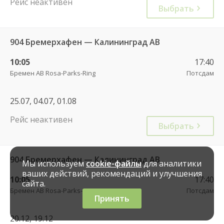
Рейс неактивен
Выбрать
904 Бремерхафен — Калининград АВ
10:05
17:40
Бремен АВ Rosa-Parks-Ring
Потсдам
25.07, 04.07, 01.08
Рейс неактивен
Выбрать
904 Бремерхафен — Калининград АВ
Мы используем
cookie-файлы
для аналитики
ваших действий, рекомендаций и улучшения
10:05
17:40
сайта.
Бремен АВ Rosa-Parks-Ring
Потсдам
Принять
20.12, 19.12