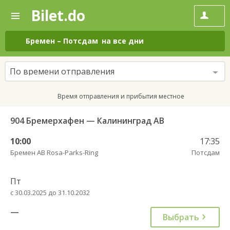
Bilet.do
—
Bilet.do
Поиск
и
покупка
Бремен
–
Потсдам
на все дни
билетов
на
автобус
По времени отправления
онлайн
Время отправления и прибытия местное
904 Бремерхафен — Калининград АВ
10:00
17:35
Бремен АВ Rosa-Parks-Ring
Потсдам
Пт
с 30.03.2025 до 31.10.2032
—
Выбрать