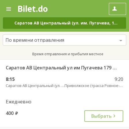
Bilet.do
—
Bilet.do
Поиск
и
покупка
Саратов АВ Центральный (ул. им. Пугачева, 179 А)
–
билетов
на
автобус
По времени отправления
онлайн
Время отправления и прибытия местное
Саратов АВ Центральный ул им Пугачева 179 А — Старая Полтавка
8:15
9:20
Саратов АВ Центральный (ул. им. Пугачева, 179 А)
Приволжское (трасса Ровное-Старая Полтавка)
Ежедневно
400
руб.
Выбрать