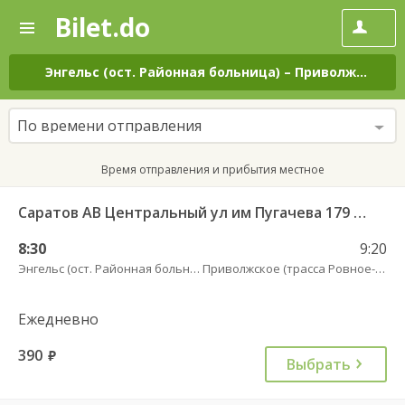
Bilet.do
—
Bilet.do
Поиск
и
покупка
Энгельс (ост. Районная больница)
–
Приволжское (трасса Ровное-Старая Полтавка)
билетов
на
автобус
По времени отправления
онлайн
Время отправления и прибытия местное
Саратов АВ Центральный ул им Пугачева 179 А — Старая Полтавка
8:30
9:20
Энгельс (ост. Районная больница)
Приволжское (трасса Ровное-Старая Полтавка)
Ежедневно
390
руб.
Выбрать