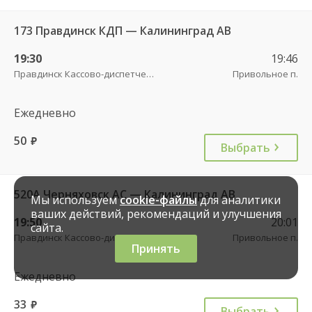
173 Правдинск КДП — Калининград АВ
19:30
19:46
Правдинск Кассово-диспетчерский пункт
Привольное п.
Ежедневно
50
руб.
Выбрать
520А Черняховск АС — Калининград АВ
Мы используем
cookie-файлы
для аналитики
ваших действий, рекомендаций и улучшения
19:50
20:01
сайта.
Правдинск Кассово-диспетчерский пункт
Привольное п.
Принять
Ежедневно
33
руб.
Выбрать