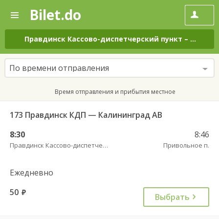
Bilet.do
—
Bilet.do
Поиск
и
покупка
Правдинск Кассово-диспетчерский пункт
–
Приволь
билетов
на
автобус
По времени отправления
онлайн
Время отправления и прибытия местное
173 Правдинск КДП — Калининград АВ
8:30
8:46
Правдинск Кассово-диспетчерский пункт
Привольное п.
Ежедневно
50
руб.
Выбрать