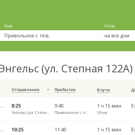
Куда
Когда
на все дни
Энгельс (ул. Степная 122А)
Отправление
Прибытие
В пути
тральный ул им Пугачева 179 А — Старая Полтавка
8:25
9:40
1 ч 15 мин
Е
Энгельс (ул. Степная 122А)
Привольное с. пов.
59 км
тральный ул им Пугачева 179 А — Старая Полтавка
10:25
11:40
1 ч 15 мин
Е