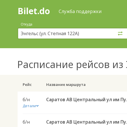
Bilet.do
—
Bilet.do
Поиск
Служба поддержки
и
покупка
Откуда
билетов
на
автобус
онлайн
Расписание рейсов
из 
Рейс
Название маршрута
б/н
Саратов АВ Цен
Детали
б/н
Саратов АВ Цен