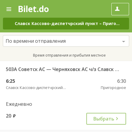
Bilet.do
—
Bilet.do
Поиск
и
покупка
Славск Кассово-диспетчрский пункт
–
Пригородное
билетов
на
автобус
По времени отправления
онлайн
Время отправления и прибытия местное
503А Советск АС — Черняховск АС ч/з Славск КДП, Большаково п.
6:25
6:30
Славск Кассово-диспетчрский пункт
Пригородное
Ежедневно
20
руб.
Выбрать