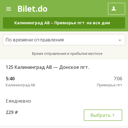
Bilet.do
—
Bilet.do
Поиск
и
покупка
Калининград АВ
–
Приморье пгт
на все дни
билетов
на
автобус
По времени отправления
онлайн
Время отправления и прибытия местное
125 Калининград АВ — Донское пгт.
5:40
7:06
Калининград АВ
Приморье пгт
Ежедневно
229
руб.
Выбрать