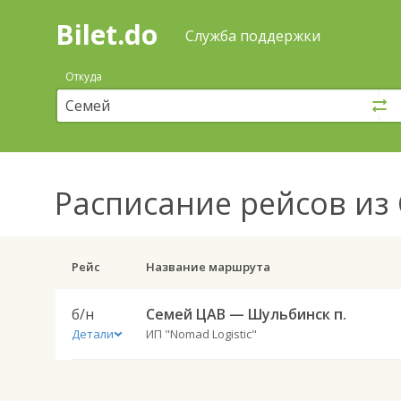
Bilet.do
—
Bilet.do
Поиск
Служба поддержки
и
покупка
Откуда
билетов
на
автобус
онлайн
Расписание рейсов
из 
Рейс
Название маршрута
б/н
Семей ЦАВ — Шульбинск п.
Детали
ИП "Nomad Logistic"