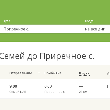
Куда
Когда
на все дни
Семей до Приречное с.
Отправление
Прибытие
В пути
9:00
0:00
—
П
Семей ЦАВ
Приречное с.
23 км