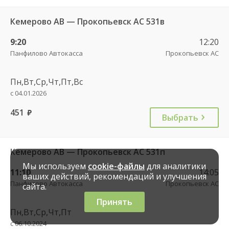
Кемерово АВ — Прокопьевск АС 531в
9:20
12:20
Панфилово Автокасса
Прокопьевск АС
Пн,Вт,Ср,Чт,Пт,Вс
с 04.01.2026
451
руб.
Выбрать
Кемерово АВ — Прокопьевск АС 531п
Мы используем
cookie-файлы
для аналитики
11:10
14:05
ваших действий, рекомендаций и улучшения
Панфилово Автокасса
Прокопьевск АС
сайта.
Принять
Пн,Вт,Ср,Чт,Пт
с 06.10.2024