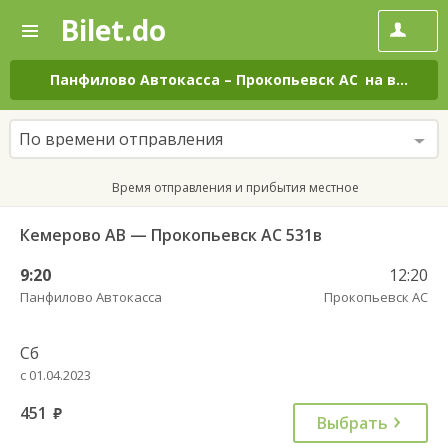
Bilet.do
—
Bilet.do
Поиск
и
покупка
Панфилово Автокасса
–
Прокопьевск АС
на все дни
билетов
на
автобус
По времени отправления
онлайн
Время отправления и прибытия местное
Кемерово АВ — Прокопьевск АС 531в
9:20
12:20
Панфилово Автокасса
Прокопьевск АС
Сб
с 01.04.2023
451
руб.
Выбрать