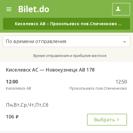
Bilet.do
—
Bilet.do
Поиск
и
покупка
Киселевск АВ
–
Прокопьевск пов.Спиченково
на вс
билетов
на
автобус
По времени отправления
онлайн
Время отправления и прибытия местное
Киселевск АС — Новокузнецк АВ 178
12:00
12:50
Киселевск АВ
Прокопьевск пов.Спиченково
Пн,Вт,Ср,Чт,Пт,Сб
106
руб.
Выбрать