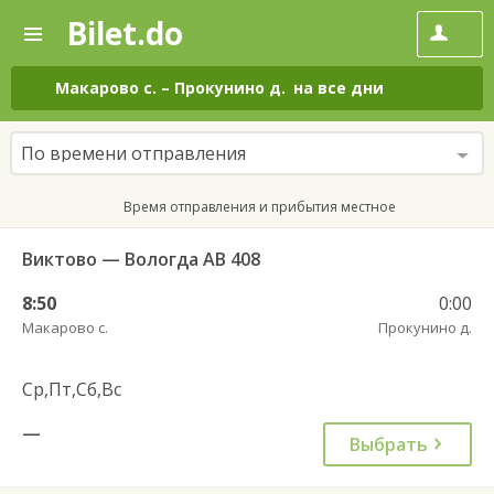
Bilet.do
—
Bilet.do
Поиск
и
покупка
Макарово с.
–
Прокунино д.
на все дни
билетов
на
автобус
По времени отправления
онлайн
Время отправления и прибытия местное
Виктово — Вологда АВ 408
8:50
0:00
Макарово с.
Прокунино д.
Ср,Пт,Сб,Вс
—
Выбрать