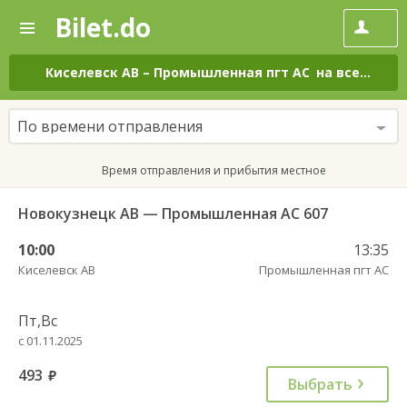
Bilet.do
—
Bilet.do
Поиск
и
покупка
Киселевск АВ
–
Промышленная пгт АС
на все дни
билетов
на
автобус
По времени отправления
онлайн
Время отправления и прибытия местное
Новокузнецк АВ — Промышленная АС 607
10:00
13:35
Киселевск АВ
Промышленная пгт АС
Пт,Вс
с 01.11.2025
493
руб.
Выбрать