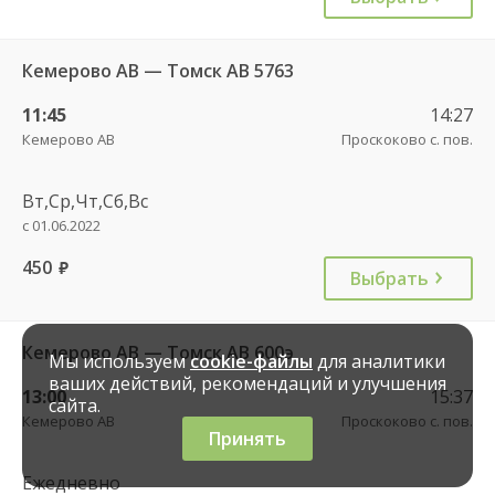
Кемерово АВ — Томск АВ 5763
11:45
14:27
Кемерово АВ
Проскоково с. пов.
Вт,Ср,Чт,Сб,Вс
с 01.06.2022
450
руб.
Выбрать
Кемерово АВ — Томск АВ 600э
Мы используем
cookie-файлы
для аналитики
ваших действий, рекомендаций и улучшения
13:00
15:37
сайта.
Кемерово АВ
Проскоково с. пов.
Принять
Ежедневно