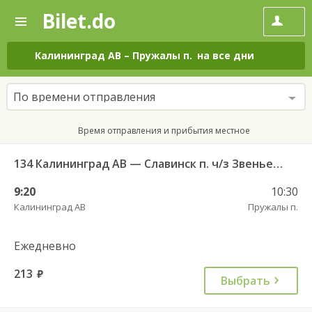
Bilet.do
—
Bilet.do
Поиск
и
покупка
Калининград АВ
–
Пружалы п.
на все дни
билетов
на
автобус
По времени отправления
онлайн
Время отправления и прибытия местное
134 Калининград АВ — Славинск п. ч/з Звеньевое п.
9:20
10:30
Калининград АВ
Пружалы п.
Ежедневно
213
руб.
Выбрать