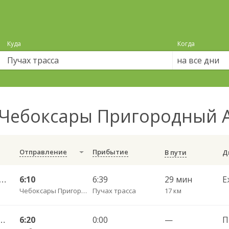
Куда
Когда
на все дни
Чебоксары Пригородный А
Отправление
Прибытие
В пути
ы Пригородный АВ — Красноармейское с. ДКП 121
6:10
6:39
29 мин
Е
Чебоксары Пригородный АВ
Пучах трасса
17 км
ородный АВ — Русская Сорма с. 128
6:20
0:00
—