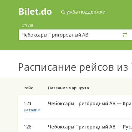
Bilet.do
—
Bilet.do
Поиск
Служба поддержки
и
покупка
Откуда
билетов
на
автобус
онлайн
Расписание рейсов
из 
Рейс
Название маршрута
121
Чебоксар
Детали
128
Чебоксары Приг