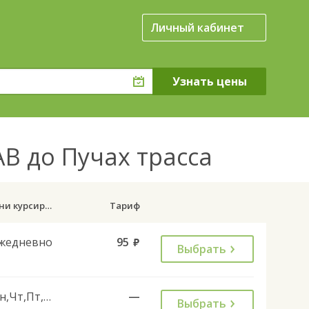
Личный кабинет
В до Пучах трасса
Дни курсирования
Тариф
жедневно
95
руб.
Выбрать
Пн,Чт,Пт,Сб,Вс
—
Выбрать