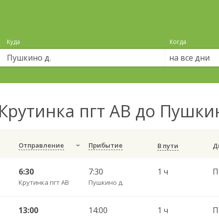
Куда
Когда
на все дни
Крутинка пгт АВ до Пушки
Отправление
Прибытие
В пути
6:30
7:30
1 ч
П
Крутинка пгт АВ
Пушкино д.
13:00
14:00
1 ч
П