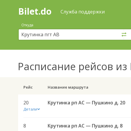
Bilet.do
—
Bilet.do
Поиск
Служба поддержки
и
покупка
Откуда
билетов
на
автобус
онлайн
Расписание рейсов
из 
Рейс
Название маршрута
20
Крутинка рп АС — Пушкино д. 20
Детали
8
Крутинка рп АС — Пушкино д. 8