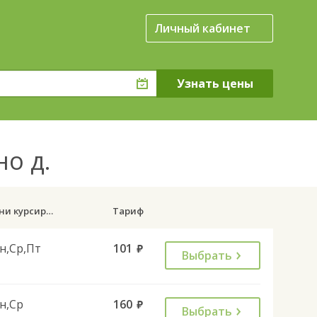
Личный кабинет
но д.
Дни курсирования
Тариф
н,Ср,Пт
101
руб.
Выбрать
н,Ср
160
руб.
Выбрать