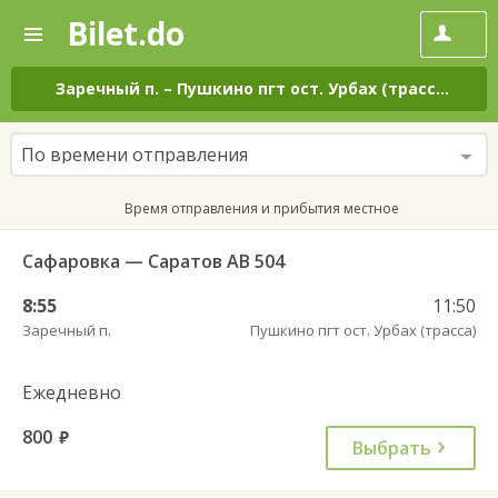
Bilet.do
—
Bilet.do
Поиск
и
покупка
Заречный п.
–
Пушкино пгт ост. Урбах (трасса)
на в
билетов
на
автобус
По времени отправления
онлайн
Время отправления и прибытия местное
Сафаровка — Саратов АВ 504
8:55
11:50
Заречный п.
Пушкино пгт ост. Урбах (трасса)
Ежедневно
800
руб.
Выбрать