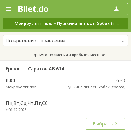
Bilet.do
—
Bilet.do
Поиск
и
покупка
Мокроус пгт пов.
–
Пушкино пгт ост. Урбах (трасса)
билетов
на
автобус
По времени отправления
онлайн
Время отправления и прибытия местное
Ершов — Саратов АВ 614
6:00
6:30
Мокроус пгт пов.
Пушкино пгт ост. Урбах (трасса)
Пн,Вт,Ср,Чт,Пт,Сб
с 01.12.2025
—
Выбрать