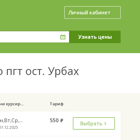
Личный кабинет
 пгт ост. Урбах
Дни курсирования
Тариф
Пн,Вт,Ср,Чт,Пт,Сб
550
руб.
Выбрать
01.12.2025