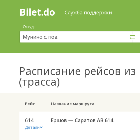
Bilet.do
—
Bilet.do
Поиск
Служба поддержки
и
покупка
Откуда
билетов
на
автобус
онлайн
Расписание рейсов
из 
(трасса)
Рейс
Название маршрута
614
Ершов — Саратов АВ 614
Детали