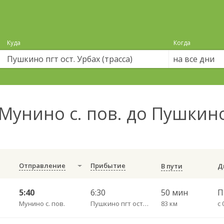
Куда
Когда
на все дни
Мунино с. пов. до Пушкино
Отправление
Прибытие
В пути
5:40
6:30
50 мин
Мунино с. пов.
Пушкино пгт ост. Урбах (трасса)
83 км
с 