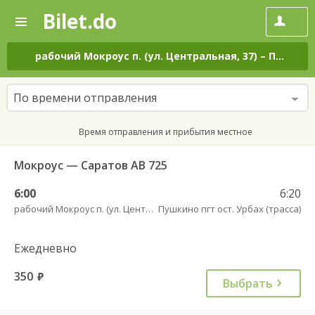
Bilet.do
—
Bilet.do
Поиск
и
покупка
рабочий Мокроус п. (ул. Центральная, 37)
–
Пушкино пгт ост. Урбах (трасса)
билетов
на
автобус
По времени отправления
онлайн
Время отправления и прибытия местное
Мокроус — Саратов АВ 725
6:00
6:20
рабочий Мокроус п. (ул. Центральная, 37)
Пушкино пгт ост. Урбах (трасса)
Ежедневно
350
руб.
Выбрать