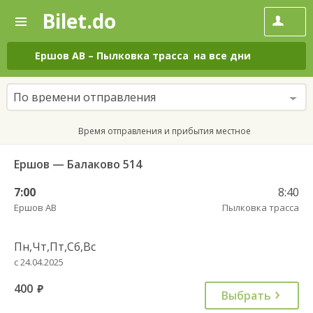
Bilet.do
—
Bilet.do
Поиск
и
покупка
Ершов АВ
–
Пылковка трасса
на все дни
билетов
на
автобус
По времени отправления
онлайн
Время отправления и прибытия местное
Ершов — Балаково 514
7:00
8:40
Ершов АВ
Пылковка трасса
Пн,Чт,Пт,Сб,Вс
с 24.04.2025
400
руб.
Выбрать