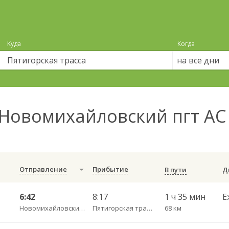
Куда
Когда
на все дни
Новомихайловский пгт АС
Отправление
Прибытие
В пути
6:42
8:17
1 ч 35 мин
Е
Новомихайловский пгт АС
Пятигорская трасса
68 км