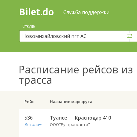
Bilet.do
—
Bilet.do
Поиск
Служба поддержки
и
покупка
Откуда
билетов
на
автобус
онлайн
Расписание рейсов
из 
трасса
Рейс
Название маршрута
536
Туапсе — Краснодар 410
Детали
ООО"Рустрансавто"