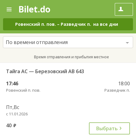
Bilet.do
—
Bilet.do
Поиск
и
покупка
Ровенский п. пов.
–
Разведчик п.
на все дни
билетов
на
автобус
По времени отправления
онлайн
Время отправления и прибытия местное
Тайга АС — Березовский АВ 643
17:46
18:00
Ровенский п. пов.
Разведчик п.
Пт,Вс
с 11.01.2026
40
руб.
Выбрать