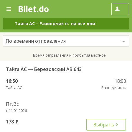
Bilet.do
—
Bilet.do
Поиск
и
покупка
Тайга АС
–
Разведчик п.
на все дни
билетов
на
автобус
По времени отправления
онлайн
Время отправления и прибытия местное
Тайга АС — Березовский АВ 643
16:50
18:00
Тайга АС
Разведчик п.
Пт,Вс
с 11.01.2026
178
руб.
Выбрать