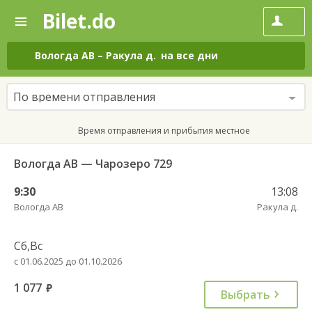
Bilet.do
—
Bilet.do
Поиск
и
покупка
Вологда АВ
–
Ракула д.
на все дни
билетов
на
автобус
По времени отправления
онлайн
Время отправления и прибытия местное
Вологда АВ — Чарозеро 729
9:30
13:08
Вологда АВ
Ракула д.
Сб,Вс
с 01.06.2025 до 01.10.2026
1 077
руб.
Выбрать