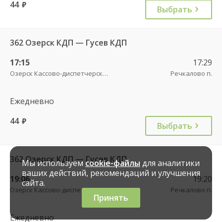
44
руб.
Выбрать
362 Озерск КДП — Гусев КДП
17:15
17:29
Озерск Кассово-диспетчерский пункт
Речкалово п.
Ежедневно
44
руб.
Выбрать
362 Озерск КДП — Гусев КДП
Мы используем
cookie-файлы
для аналитики
ваших действий, рекомендаций и улучшения
19:06
19:20
сайта.
Озерск Кассово-диспетчерский пункт
Речкалово п.
Принять
Ежедневно