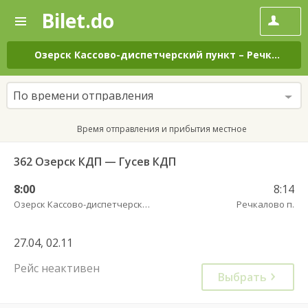
Bilet.do
—
Bilet.do
Поиск
и
покупка
Озерск Кассово-диспетчерский пункт
–
Речкалово п.
билетов
на
автобус
По времени отправления
онлайн
Время отправления и прибытия местное
362 Озерск КДП — Гусев КДП
8:00
8:14
Озерск Кассово-диспетчерский пункт
Речкалово п.
27.04, 02.11
Рейс неактивен
Выбрать