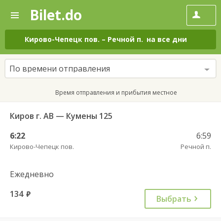
Bilet.do
—
Bilet.do
Поиск
и
покупка
Кирово-Чепецк пов.
–
Речной п.
на все дни
билетов
на
автобус
По времени отправления
онлайн
Время отправления и прибытия местное
Киров г. АВ — Кумены 125
6:22
6:59
Кирово-Чепецк пов.
Речной п.
Ежедневно
134
руб.
Выбрать