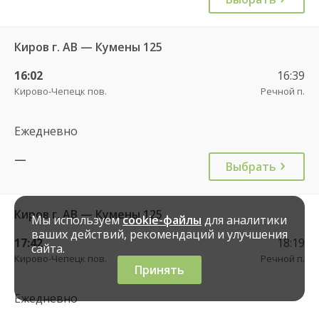
Киров г. АВ — Кумены 125
16:02
16:39
Кирово-Чепецк пов.
Речной п.
Ежедневно
—
Выбрать
Киров г. АВ — Кумены 125
Мы используем
cookie-файлы
для аналитики
ваших действий, рекомендаций и улучшения
17:42
18:19
сайта.
Кирово-Чепецк пов.
Речной п.
Принять
Ежедневно