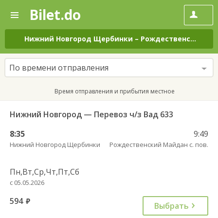
Bilet.do
—
Bilet.do
Поиск
и
покупка
Нижний Новгород Щербинки
–
Рождественский Майдан с. пов.
билетов
на
автобус
По времени отправления
онлайн
Время отправления и прибытия местное
Нижний Новгород — Перевоз ч/з Вад 633
8:35
9:49
Нижний Новгород Щербинки
Рождественский Майдан с. пов.
Пн,Вт,Ср,Чт,Пт,Сб
с 05.05.2026
594
руб.
Выбрать