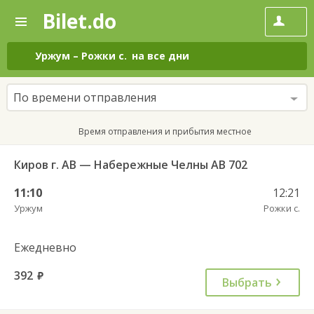
Bilet.do
—
Bilet.do
Поиск
и
покупка
Уржум
–
Рожки с.
на все дни
билетов
на
автобус
По времени отправления
онлайн
Время отправления и прибытия местное
Киров г. АВ — Набережные Челны АВ 702
11:10
12:21
Уржум
Рожки с.
Ежедневно
392
руб.
Выбрать