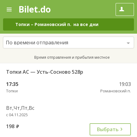
Bilet.do
—
Bilet.do
Поиск
и
покупка
Топки
–
Романовский п.
на все дни
билетов
на
автобус
По времени отправления
онлайн
Время отправления и прибытия местное
Топки АС — Усть-Сосново 528р
17:35
19:03
Топки
Романовский п.
Вт,Чт,Пт,Вс
с 04.11.2025
198
руб.
Выбрать