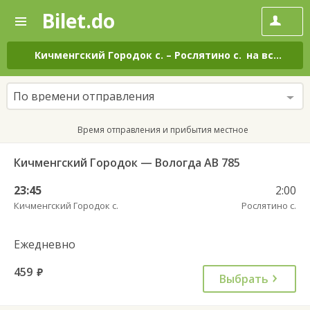
Bilet.do
—
Bilet.do
Поиск
и
покупка
Кичменгский Городок с.
–
Рослятино с.
на все дни
билетов
на
автобус
По времени отправления
онлайн
Время отправления и прибытия местное
Кичменгский Городок — Вологда АВ 785
23:45
2:00
Кичменгский Городок с.
Рослятино с.
Ежедневно
459
руб.
Выбрать