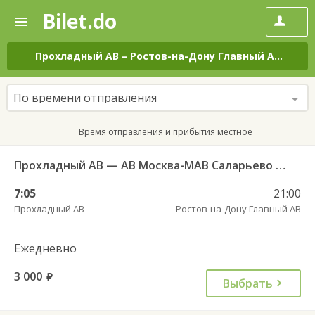
Bilet.do
—
Bilet.do
Поиск
и
покупка
Прохладный АВ
–
Ростов-на-Дону Главный АВ
на вс
билетов
на
автобус
По времени отправления
онлайн
Время отправления и прибытия местное
Прохладный АВ — АВ Москва-МАВ Саларьево 15.77.005
7:05
21:00
Прохладный АВ
Ростов-на-Дону Главный АВ
Ежедневно
3 000
руб.
Выбрать