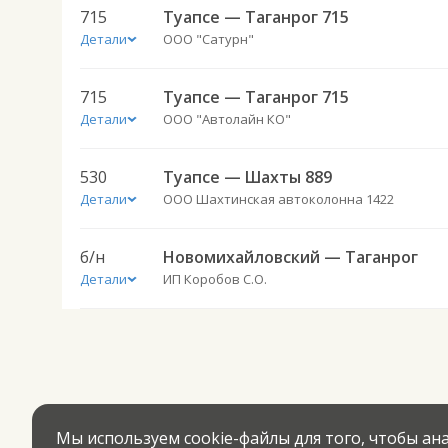
715
Туапсе — Таганрог 715
Детали
ООО "Сатурн"
715
Туапсе — Таганрог 715
Детали
ООО "Автолайн КО"
530
Туапсе — Шахты 889
Детали
ООО Шахтинская автоколонна 1422
б/н
Новомихайловский — Таганрог
Детали
ИП Коробов С.О.
Мы используем cookie-файлы для того, чтобы а