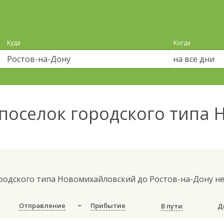
Куда
Когда
на все дни
поселок городского типа
ородского типа Новомихайловский до Ростов-на-Дону н
Отправление
Прибытие
В пути