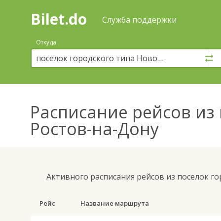
Bilet.do
—
Bilet.do
Поиск
Служба поддержки
и
покупка
Откуда
билетов
на
автобус
онлайн
Расписание рейсов
из 
Ростов-на-Дону
Активного расписания рейсов из поселок г
Рейс
Название маршрута