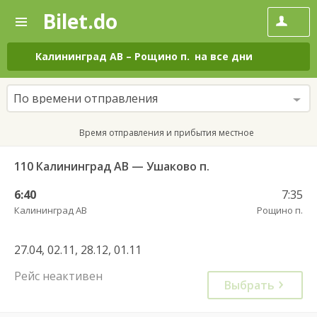
Bilet.do
—
Bilet.do
Поиск
и
покупка
Калининград АВ
–
Рощино п.
на все дни
билетов
на
автобус
По времени отправления
онлайн
Время отправления и прибытия местное
110 Калининград АВ — Ушаково п.
6:40
7:35
Калининград АВ
Рощино п.
27.04, 02.11, 28.12, 01.11
Рейс неактивен
Выбрать