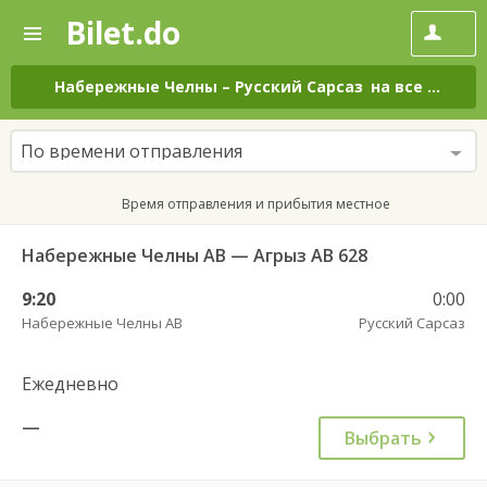
Bilet.do
—
Bilet.do
Поиск
и
покупка
Набережные Челны
–
Русский Сарсаз
на все дни
билетов
на
автобус
По времени отправления
онлайн
Время отправления и прибытия местное
Набережные Челны АВ — Агрыз АВ 628
9:20
0:00
Набережные Челны АВ
Русский Сарсаз
Ежедневно
—
Выбрать