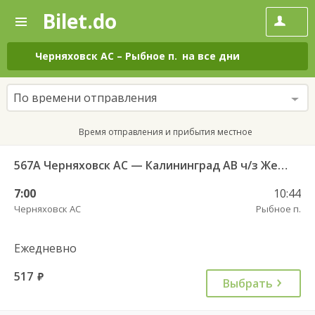
Bilet.do
—
Bilet.do
Поиск
и
покупка
Черняховск АС
–
Рыбное п.
на все дни
билетов
на
автобус
По времени отправления
онлайн
Время отправления и прибытия местное
567А Черняховск АС — Калининград АВ ч/з Железнодорожный КДП, Правдинск КДП
7:00
10:44
Черняховск АС
Рыбное п.
Ежедневно
517
руб.
Выбрать