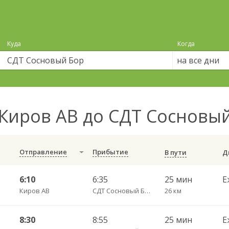
Куда
Когда
на все дни
Киров АВ до СДТ Сосновы
Отправление
Прибытие
В пути
6:10
6:35
25 мин
Е
Киров АВ
СДТ Сосновый Бор
26 км
8:30
8:55
25 мин
Е