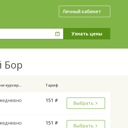
Личный кабинет
й Бор
Дни курсирования
Тариф
жедневно
151
руб.
Выбрать
жедневно
151
руб.
Выбрать