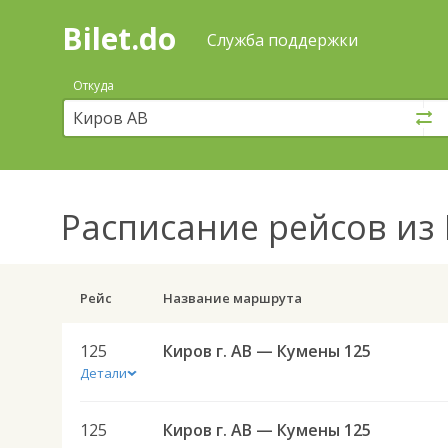
Bilet.do
—
Bilet.do
Поиск
Служба поддержки
и
покупка
Откуда
билетов
на
автобус
онлайн
Расписание рейсов
из 
Рейс
Название маршрута
125
Киров г. АВ — Кумены 125
Детали
125
Киров г. АВ — Кумены 125