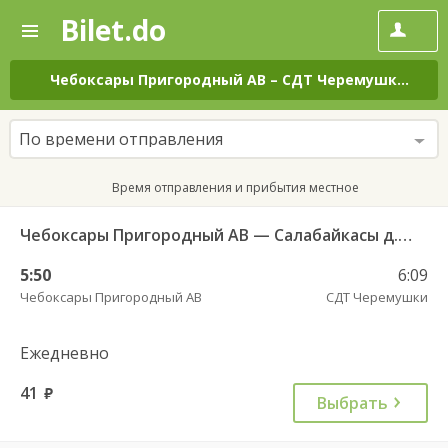
Bilet.do
—
Bilet.do
Поиск
и
покупка
Чебоксары Пригородный АВ
–
СДТ Черемушки
на в
билетов
на
автобус
По времени отправления
онлайн
Время отправления и прибытия местное
Чебоксары Пригородный АВ — Салабайкасы д. 146
5:50
6:09
Чебоксары Пригородный АВ
СДТ Черемушки
Ежедневно
41
руб.
Выбрать