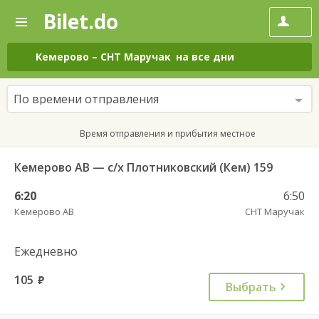
Bilet.do
—
Bilet.do
Поиск
и
покупка
Кемерово
–
СНТ Маручак
на все дни
билетов
на
автобус
По времени отправления
онлайн
Время отправления и прибытия местное
Кемерово АВ — с/х Плотниковский (Кем) 159
6:20
6:50
Кемерово АВ
СНТ Маручак
Ежедневно
105
руб.
Выбрать