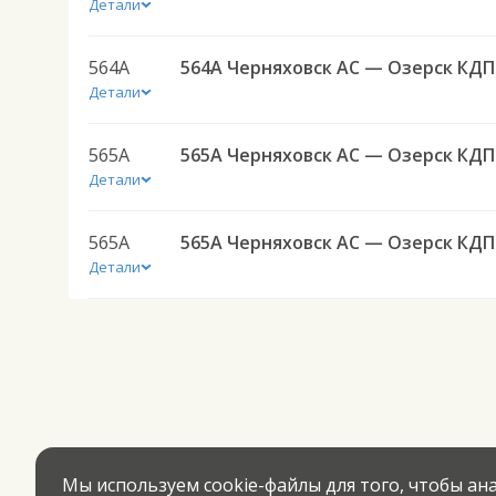
Детали
564А
564А 
Детали
565А
565А
Детали
565А
565А
Детали
Мы используем cookie-файлы для того, чтобы а