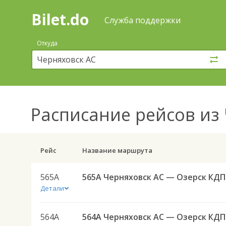
Bilet.do
—
Bilet.do
Поиск
Служба поддержки
и
покупка
Откуда
билетов
на
автобус
онлайн
Расписание рейсов
из 
Рейс
Название маршрута
565А
565А
Детали
564А
564А 