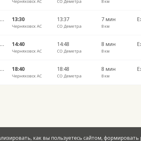
Черняховск АС
СО Деметра
8 км
Черняховск АС — Озерск КДП ч/з Свобода п., Липки п.
13:30
13:37
7 мин
Е
Черняховск АС
СО Деметра
8 км
 Черняховск АС — Озерск КДП ч/з Новостроево п.
14:40
14:48
8 мин
Е
Черняховск АС
СО Деметра
8 км
 Черняховск АС — Озерск КДП ч/з Новостроево п.
18:40
18:48
8 мин
Е
Черняховск АС
СО Деметра
8 км
нализировать, как вы пользуетесь сайтом, формировать