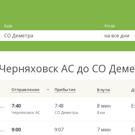
Куда
Когда
на все дни
Черняховск АС до СО Дем
Отправление
Прибытие
В пути
 Черняховск АС — Озерск КДП ч/з Новостроево п.
7:40
7:48
8 мин
Е
Черняховск АС
СО Деметра
8 км
Черняховск АС — Озерск КДП ч/з Свобода п., Липки п.
9:00
9:07
7 мин
Е