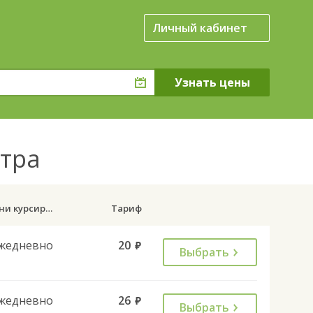
Личный кабинет
етра
Дни курсирования
Тариф
жедневно
20
руб.
Выбрать
жедневно
26
руб.
Выбрать