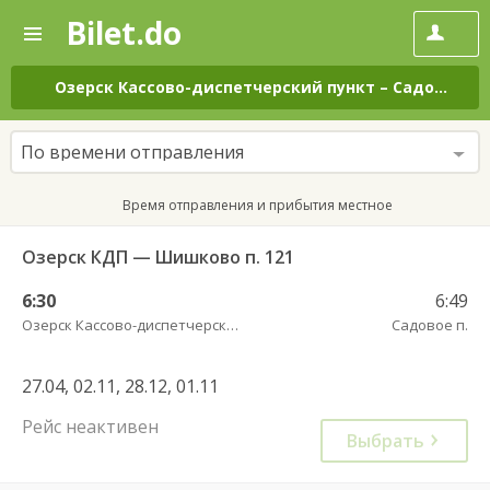
Bilet.do
—
Bilet.do
Поиск
и
покупка
Озерск Кассово-диспетчерский пункт
–
Садовое п.
билетов
на
автобус
По времени отправления
онлайн
Время отправления и прибытия местное
Озерск КДП — Шишково п. 121
6:30
6:49
Озерск Кассово-диспетчерский пункт
Садовое п.
27.04, 02.11, 28.12, 01.11
Рейс неактивен
Выбрать