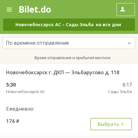
Bilet.do
—
Bilet.do
Поиск
и
покупка
Новочебоксарск АС
–
Сады Эльба
на все дни
билетов
на
автобус
По времени отправления
онлайн
Время отправления и прибытия местное
Новочебоксарск г. ДКП — Эльбарусово д. 118
5:30
6:17
Новочебоксарск АС
Сады Эльба
Ежедневно
174
руб.
Выбрать