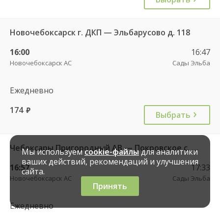
Новочебоксарск г. ДКП — Эльбарусово д. 118
16:00
16:47
Новочебоксарск АС
Сады Эльба
Ежедневно
174
руб.
Выбрать
Чебоксары Пригородный АВ — Покровское с. 269
Мы используем
cookie-файлы
для аналитики
ваших действий, рекомендаций и улучшения
16:57
17:33
сайта.
Новочебоксарск АС
Сады Эльба
Принять
Ежедневно