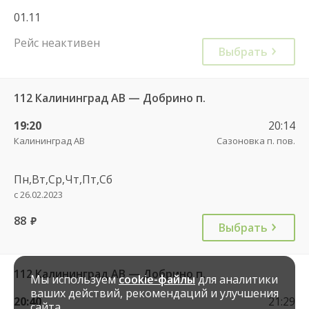
01.11
Рейс неактивен
Выбрать
112 Калининград АВ — Добрино п.
19:20
20:14
Калининград АВ
Сазоновка п. пов.
Пн,Вт,Ср,Чт,Пт,Сб
с 26.02.2023
88
руб.
Выбрать
112 Калининград АВ — Добрино п.
Мы используем
cookie-файлы
для аналитики
ваших действий, рекомендаций и улучшения
20:40
21:29
сайта.