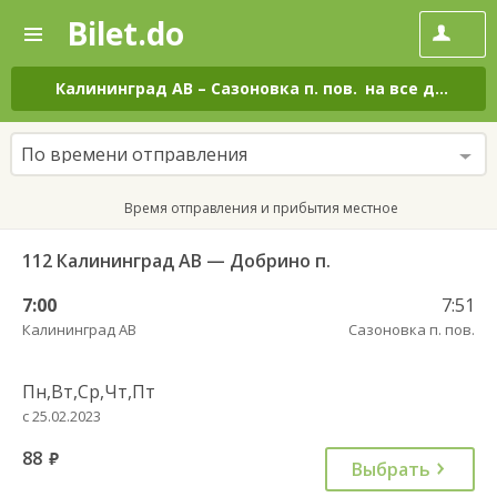
Bilet.do
—
Bilet.do
Поиск
и
покупка
Калининград АВ
–
Сазоновка п. пов.
на все дни
билетов
на
автобус
По времени отправления
онлайн
Время отправления и прибытия местное
112 Калининград АВ — Добрино п.
7:00
7:51
Калининград АВ
Сазоновка п. пов.
Пн,Вт,Ср,Чт,Пт
с 25.02.2023
88
руб.
Выбрать