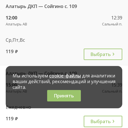
Алатырь ДКП — Сойгино с. 109
12:00
12:39
Алатырь АВ
Сальный п.
Ср,Пт,Вс
119
руб.
Выбрать
Алатырь ДКП — Сойгино с. 109
Мы используем
cookie-файлы
для аналитики
ваших действий, рекомендаций и улучшения
15:00
15:39
сайта.
Алатырь АВ
Сальный п.
Принять
Ежедневно
119
руб.
Выбрать