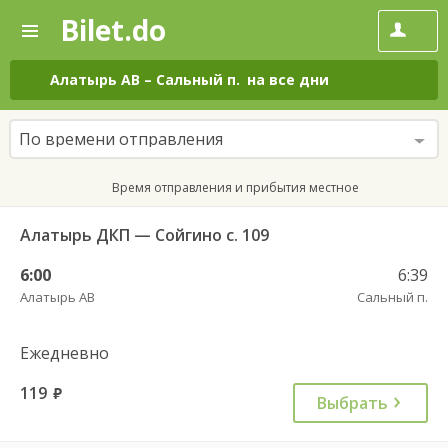
Bilet.do
—
Bilet.do
Поиск
и
покупка
Алатырь АВ
–
Сальный п.
на все дни
билетов
на
автобус
По времени отправления
онлайн
Время отправления и прибытия местное
Алатырь ДКП — Сойгино с. 109
6:00
6:39
Алатырь АВ
Сальный п.
Ежедневно
119
руб.
Выбрать