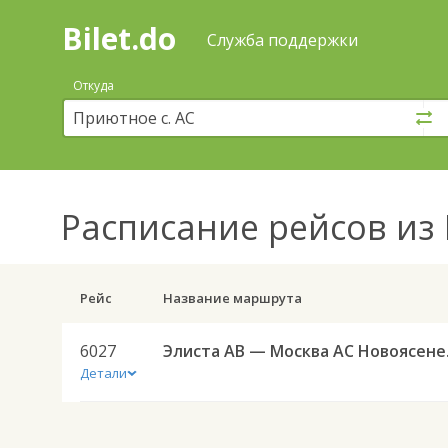
Bilet.do
—
Bilet.do
Поиск
Служба поддержки
и
покупка
Откуда
билетов
на
автобус
онлайн
Расписание рейсов
из 
Рейс
Название маршрута
6027
Элиста
Детали