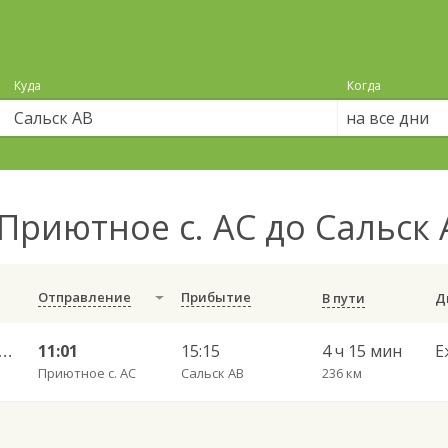
Куда
Когда
на все дни
Приютное с. АС до Сальск
Отправление
Прибытие
В пути
 АВ — Москва АС Новоясеневская 6027
11:01
15:15
4 ч 15 мин
Е
Приютное с. АС
Сальск АВ
236 км