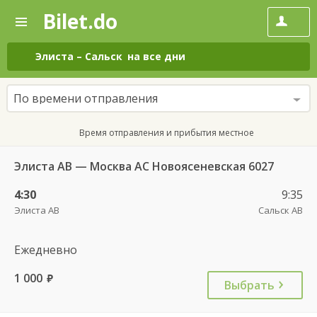
Bilet.do
—
Bilet.do
Поиск
и
покупка
Элиста
–
Сальск
на все дни
билетов
на
автобус
По времени отправления
онлайн
Время отправления и прибытия местное
Элиста АВ — Москва АС Новоясеневская 6027
4:30
9:35
Элиста АВ
Сальск АВ
Ежедневно
1 000
руб.
Выбрать