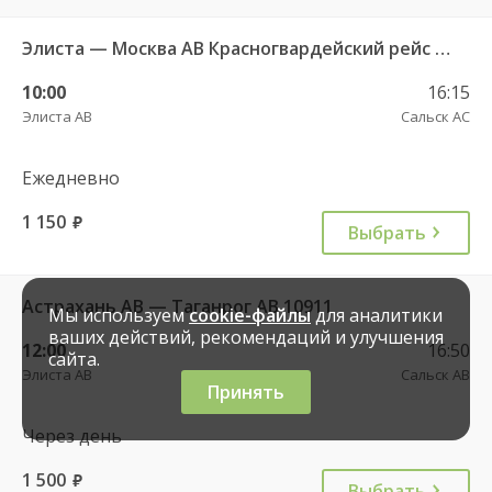
Элиста — Москва АВ Красногвардейский рейс №9169
10:00
16:15
Элиста АВ
Сальск АС
Ежедневно
1 150
руб.
Выбрать
Астрахань АВ — Таганрог АВ 10911
Мы используем
cookie-файлы
для аналитики
ваших действий, рекомендаций и улучшения
12:00
16:50
сайта.
Элиста АВ
Сальск АВ
Принять
Через день
1 500
руб.
Выбрать