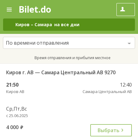
Bilet.do
—
Bilet.do
Поиск
и
покупка
Киров
–
Самара
на все дни
билетов
на
автобус
По времени отправления
онлайн
Время отправления и прибытия местное
Киров г. АВ — Самара Центральный АВ 9270
21:50
12:40
Киров АВ
Самара Центральный АВ
Ср,Пт,Вс
с 25.06.2025
4 000
руб.
Выбрать