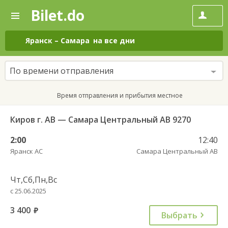
Bilet.do
—
Bilet.do
Поиск
и
покупка
Яранск
–
Самара
на все дни
билетов
на
автобус
По времени отправления
онлайн
Время отправления и прибытия местное
Киров г. АВ — Самара Центральный АВ 9270
2:00
12:40
Яранск АС
Самара Центральный АВ
Чт,Сб,Пн,Вс
с 25.06.2025
3 400
руб.
Выбрать