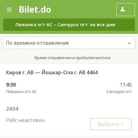
Bilet.do
—
Bilet.do
Поиск
и
покупка
Пижанка пгт АС
–
Санчурск пгт
на все дни
билетов
на
автобус
По времени отправления
онлайн
Время отправления и прибытия местное
Киров г. АВ — Йошкар-Ола г. АВ 4464
9:30
11:45
Пижанка пгт АС
Санчурск пгт
24.04
Рейс неактивен
Выбрать